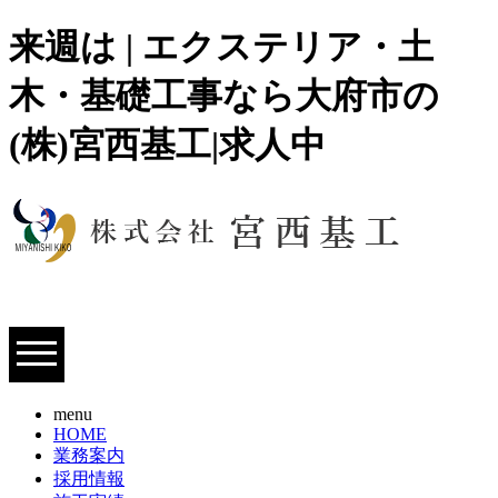
来週は | エクステリア・土
木・基礎工事なら大府市の
(株)宮西基工|求人中
menu
HOME
業務案内
採用情報