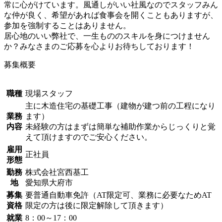
常に心がけています。風通しがいい社風なのでスタッフみん
な仲が良く、希望があれば食事会を開くこともありますが、
参加を強制することはありません。
居心地のいい弊社で、一生もののスキルを身につけません
か？みなさまのご応募を心よりお待ちしております！
募集概要
職種
現場スタッフ
主に木造住宅の基礎工事（建物が建つ前の工程になり
業務
ます）
内容
未経験の方はまずは簡単な補助作業からじっくりと覚
えて頂けますのでご安心ください。
雇用
正社員
形態
勤務
株式会社宮西基工
地
愛知県大府市
募集
要普通自動車免許（AT限定可、業務に必要なためAT
資格
限定の方は後に限定解除して頂きます）
就業
8：00～17：00