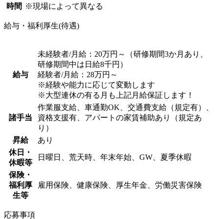
時間
※現場によって異なる
給与・福利厚生(待遇)
未経験者/月給：20万円～（研修期間3か月あり、
研修期間中は日給8千円）
給与
経験者/月給：28万円～
※経験や能力に応じて変動します
※大型連休の有る月も上記月給保証します！
作業服支給、車通勤OK、交通費支給（規定有）、
諸手当
資格支援有、アパートの家賃補助あり（規定あ
り）
昇給
あり
休日・
日曜日、荒天時、年末年始、GW、夏季休暇
休暇等
保険・
福利厚
雇用保険、健康保険、厚生年金、労働災害保険
生等
応募事項